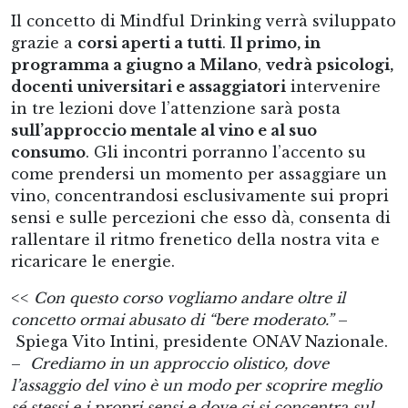
Il concetto di Mindful Drinking verrà sviluppato
grazie a
corsi aperti a tutti
.
Il primo, in
programma a giugno a Milano
,
vedrà psicologi,
docenti universitari e assaggiatori
intervenire
in tre lezioni dove l’attenzione sarà posta
sull’approccio mentale al vino e al suo
consumo
. Gli incontri porranno l’accento su
come prendersi un momento per assaggiare un
vino, concentrandosi esclusivamente sui propri
sensi e sulle percezioni che esso dà, consenta di
rallentare il ritmo frenetico della nostra vita e
ricaricare le energie.
<<
Con questo corso vogliamo andare oltre il
concetto ormai abusato di “bere moderato.”
–
Spiega Vito Intini, presidente ONAV Nazionale.
–
Crediamo in un approccio olistico, dove
l’assaggio del vino è un modo per scoprire meglio
sé stessi e i propri sensi e dove ci si concentra sul