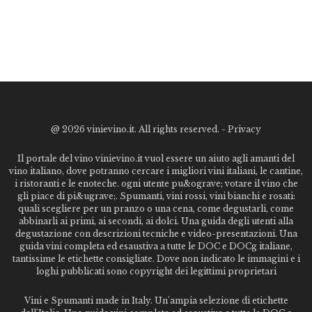
@
2026 vinievino.it. All rights reserved. -
Privacy
Il portale del vino vinievino.it vuol essere un aiuto agli amanti del
vino italiano, dove potranno cercare i migliori vini italiani, le cantine,
i ristoranti e le enoteche. ogni utente pu&ograve; votare il vino che
gli piace di pi&ugrave;. Spumanti, vini rossi, vini bianchi e rosati:
quali scegliere per un pranzo o una cena, come degustarli, come
abbinarli ai primi, ai secondi, ai dolci. Una guida degli utenti alla
degustazione con descrizioni tecniche e video-presentazioni. Una
guida vini completa ed esaustiva a tutte le DOC e DOCg italiane,
tantissime le etichette consigliate. Dove non indicato le immagini e i
loghi pubblicati sono copyright dei legittimi proprietari
Vini e Spumanti made in Italy. Un'ampia selezione di etichette