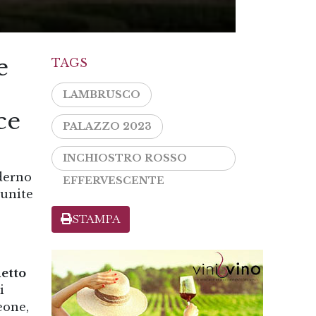
e
TAGS
LAMBRUSCO
ce
PALAZZO 2023
INCHIOSTRO ROSSO
oderno
EFFERVESCENTE
unite
STAMPA
detto
i
eone,