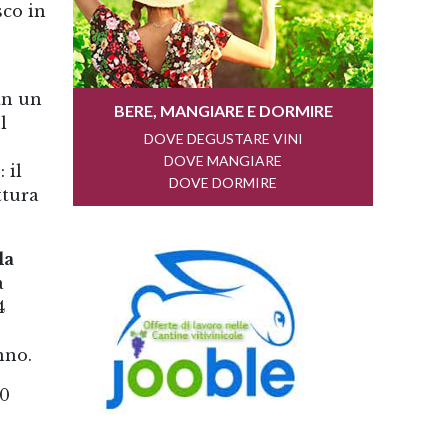
sco in
in un
l
 il
ttura
la
a
4
nno.
20
€