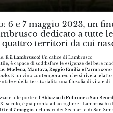
: 6 e 7 maggio 2023, un fin
ambrusco dedicato a tutte le
 quattro territori da cui nas
le.
È il Lambrusco!
Un calice di Lambrusco,
ile, è capace di soddisfare le esigenze del bere m
ce
:
Modena, Mantova, Reggio Emilia e Parma
sono 
bolo
. È un vino contemporaneo che si rivela adatto
tale e della territorialità una filosofia di vita e di
azzo
è alle porte e l'
Abbazia di Polirone a San Bene
I secolo, è già pronta ad accogliere i Lambruschi d
l 6 e il 7 maggio
, i chiostri dei Secolari e di San Sim