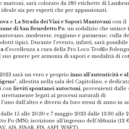
e mattoni, sarà colorato da 180 etichette di Lambru
 ideale sia per esperti che per appassionati.
ova
e
La Strada dei Vini e Sapori Mantovani
con il
omune di San Benedetto Po
, un sodalizio che unisce 
mantovano, modenese, reggiano e parmense, culla de
tti tipici. Durante l'evento, infatti, sarà possibile
ca
d'eccellenza a cura della Pro Loco Teofilo Folengo:
l suo genere per armonia di sapori e modalità di co
 2023 sarà un vero e proprio
inno all'autenticità e al
digeno"
, allestita nella sala del Capitolino, e dedicat
ti con
lieviti spontanei autoctoni
, provenienti dalle 
strettamente legati ai processi naturali di
'uno dall'altro e diversi da loro stessi di anno in a
dalle 15 alle 20:30 e 7 maggio 2023 dalle 13:30 alle 
o Po (MN); iscrizione all'ingresso dell'Abbazia (12 
AV, AIS, FISAR, FIS, ASPI, WSET).