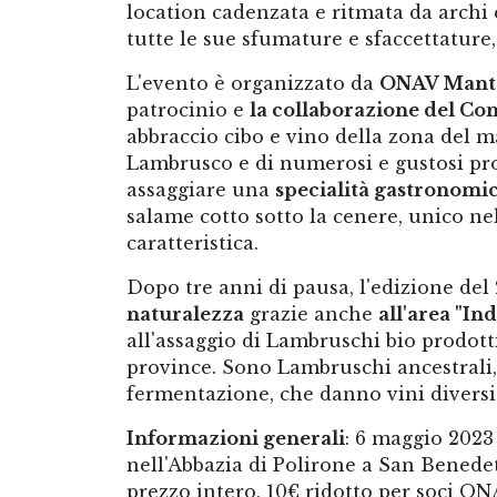
location cadenzata e ritmata da archi 
tutte le sue sfumature e sfaccettature,
L'evento è organizzato da
ONAV Mant
patrocinio e
la collaborazione del C
abbraccio cibo e vino della zona del 
Lambrusco e di numerosi e gustosi prodo
assaggiare una
specialità gastronomi
salame cotto sotto la cenere, unico ne
caratteristica.
Dopo tre anni di pausa, l'edizione del
naturalezza
grazie anche
all'area "In
all'assaggio di Lambruschi bio prodot
province. Sono Lambruschi ancestrali, 
fermentazione, che danno vini diversi l
Informazioni generali
: 6 maggio 2023 
nell'Abbazia di Polirone a San Benedett
prezzo intero, 10€ ridotto per soci ON