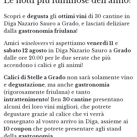
Le notti più luminose dell'anno!
Scopri e
degusta
gli
ottimi vini
di 30 cantine in
Diga Nazario Sauro a Grado, e lasciati deliziare
dalla
gastronomia friulana
!
Amici
winelovers
vi aspettiamo
venerdì 11
e
sabato 12 agosto
in Diga Nazario Sauro a
Grado
dalle ore 20.00 per le due serate che più
accendono i calici e gli animi!
Calici di Stelle a Grado
non sarà solamente vino
e
degustazione
, ma anche
gastronomia
(rigorosamente friulana) e tanto
intrattenimento
! Ben
30 cantine
presentano
alcuni dei loro vini migliori, che potrete
degustare grazie al calice che vi verrà
consegnato al vostro arrivo in Diga, assieme ai
10 coupon
che potrete presentare agli stand
della
gastronomia.