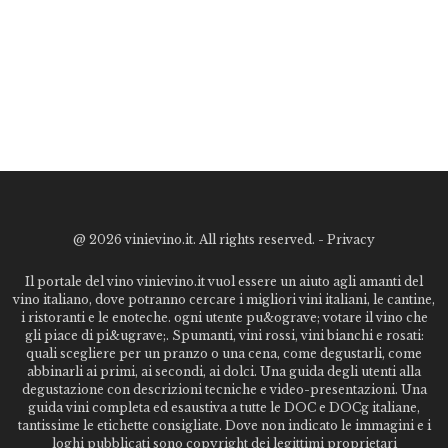
@
2026 vinievino.it. All rights reserved. -
Privacy
Il portale del vino vinievino.it vuol essere un aiuto agli amanti del
vino italiano, dove potranno cercare i migliori vini italiani, le cantine,
i ristoranti e le enoteche. ogni utente pu&ograve; votare il vino che
gli piace di pi&ugrave;. Spumanti, vini rossi, vini bianchi e rosati:
quali scegliere per un pranzo o una cena, come degustarli, come
abbinarli ai primi, ai secondi, ai dolci. Una guida degli utenti alla
degustazione con descrizioni tecniche e video-presentazioni. Una
guida vini completa ed esaustiva a tutte le DOC e DOCg italiane,
tantissime le etichette consigliate. Dove non indicato le immagini e i
loghi pubblicati sono copyright dei legittimi proprietari