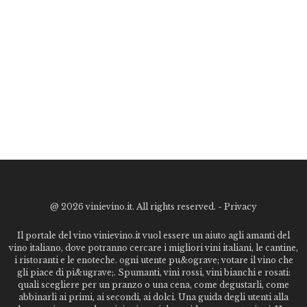
@
2026 vinievino.it. All rights reserved. -
Privacy
Il portale del vino vinievino.it vuol essere un aiuto agli amanti del
vino italiano, dove potranno cercare i migliori vini italiani, le cantine,
i ristoranti e le enoteche. ogni utente pu&ograve; votare il vino che
gli piace di pi&ugrave;. Spumanti, vini rossi, vini bianchi e rosati:
quali scegliere per un pranzo o una cena, come degustarli, come
abbinarli ai primi, ai secondi, ai dolci. Una guida degli utenti alla