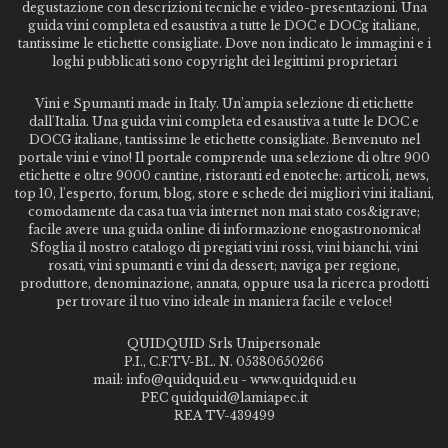
degustazione con descrizioni tecniche e video-presentazioni. Una
guida vini completa ed esaustiva a tutte le DOC e DOCg italiane,
tantissime le etichette consigliate. Dove non indicato le immagini e i
loghi pubblicati sono copyright dei legittimi proprietari
Vini e Spumanti made in Italy. Un'ampia selezione di etichette
dall'Italia. Una guida vini completa ed esaustiva a tutte le DOC e
DOCG italiane, tantissime le etichette consigliate. Benvenuto nel
portale vini e vino! Il portale comprende una selezione di oltre 900
etichette e oltre 9000 cantine, ristoranti ed enoteche: articoli, news,
top 10, l'esperto, forum, blog, store e schede dei migliori vini italiani,
comodamente da casa tua via internet non mai stato cos&igrave;
facile avere una guida online di informazione enogastronomica!
Sfoglia il nostro catalogo di pregiati vini rossi, vini bianchi, vini
rosati, vini spumanti e vini da dessert; naviga per regione,
produttore, denominazione, annata, oppure usa la ricerca prodotti
per trovare il tuo vino ideale in maniera facile e veloce!
QUIDQUID Srls Unipersonale
P.I., C.F.TV-BL. N. 05380650266
mail: info@quidquid.eu - www.quidquid.eu
PEC quidquid@lamiapec.it
REA TV-439499