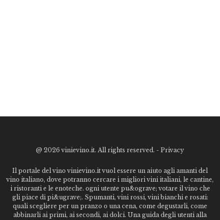
@
2026 vinievino.it. All rights reserved. -
Privacy
Il portale del vino vinievino.it vuol essere un aiuto agli amanti del
vino italiano, dove potranno cercare i migliori vini italiani, le cantine,
i ristoranti e le enoteche. ogni utente pu&ograve; votare il vino che
gli piace di pi&ugrave;. Spumanti, vini rossi, vini bianchi e rosati:
quali scegliere per un pranzo o una cena, come degustarli, come
abbinarli ai primi, ai secondi, ai dolci. Una guida degli utenti alla