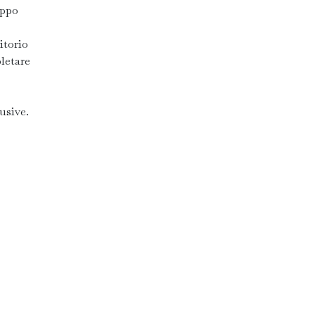
uppo
ritorio
letare
usive.