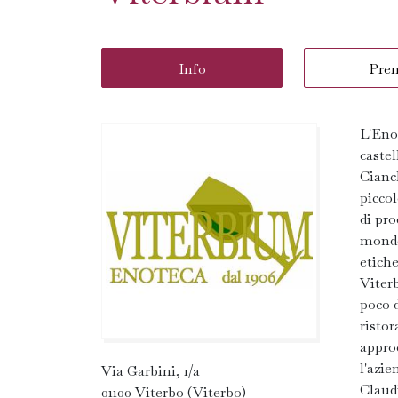
Info
Pre
L'Enot
castel
Cianch
piccol
di pro
mondo
etiche
Viterb
poco 
ristor
approc
l'azie
Via Garbini, 1/a
Claud
01100 Viterbo (Viterbo)