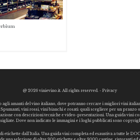
erbium
@
2026 vinievino.it. All rights reserved. -
Privacy
o agli amanti del vino italiano, dove potranno cercare i migliori vini italiani
Spumanti, vini rossi, vini bianchi e rosati: quali scegliere per un pranzo 
stazione con descrizioni tecniche e video-presentazioni. Una guida vini c
nsigliate. Dove non indicato le immagini e i loghi pubblicati sono copyrigh
 etichette dall'Italia. Una guida vini completa ed esaustiva a tutte le DOC 
 una selezione di oltre 900 etichette e oltre 9000 cantine, ristoranti ed e