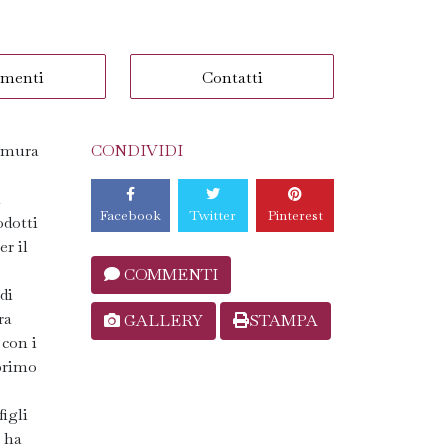
menti
Contatti
e mura
CONDIVIDI
n
Facebook
Twitter
Pinterest
odotti
r il
COMMENTI
di
ra
GALLERY
STAMPA
 con i
 primo
figli
e ha