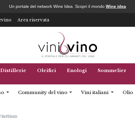
Un portale del network Wine Idea. Scopri il mondo
Wine idea
evino
Area riservata
Distillerie
Oleifici
Enologi
Sommelier
no
Community del vino
Vini italiani
Olio
Viterbium