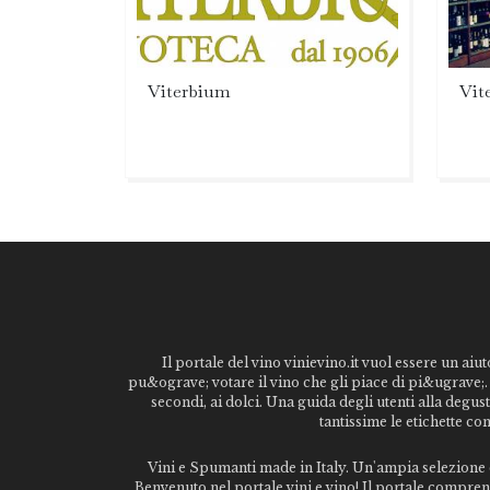
Viterbium
Vit
Il portale del vino vinievino.it vuol essere un aiut
pu&ograve; votare il vino che gli piace di pi&ugrave;. 
secondi, ai dolci. Una guida degli utenti alla degu
tantissime le etichette co
Vini e Spumanti made in Italy. Un'ampia selezione di
Benvenuto nel portale vini e vino! Il portale comprende