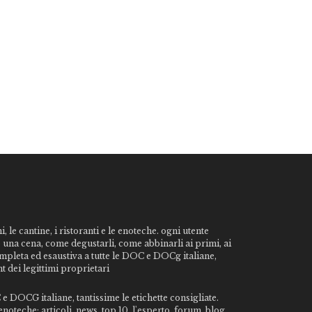
, le cantine, i ristoranti e le enoteche. ogni utente
o una cena, come degustarli, come abbinarli ai primi, ai
ompleta ed esaustiva a tutte le DOC e DOCg italiane,
t dei legittimi proprietari
e DOCG italiane, tantissime le etichette consigliate.
noteche: articoli, news, top 10, l'esperto, forum, blog,