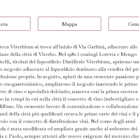
nota
Mappa
Com
eca Viterbium si trova all'inizio di Via Garbini, adiacente all
lane della città di Viterbo. Nel 1980 i coniugi Loretta e Mengo
elli, titolari del liquorificio Distillerie Viterbium, aprirono u
o negozio adiacente al liquorificio destinato alla vendita dei pr
duzione propria. In seguito, spinti da una crescente passione pe
 enogastronimico, ampliarono il negozio inserendo le prime
tte di vino e specialità dolciarie; nasceva così la prima enoteca 
o in tempi in cui nella città il concetto di vino imbottigliato e
diffuso. Un crescente lavoro di comunicazione e collaborazione
anti della città più qualificati creava le prime carte dei vini e il
cio con il concetto di distribuzione vini. Nel corso degli anni
nda è stata modificata ed ampliata grazie anche al subentro dei 
ia e Paolo, sempre attenti alle nuove esigenze del mercato ch