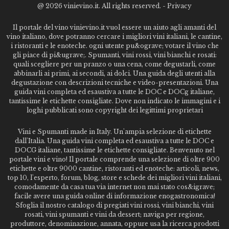
@
2026 vinievino.it. All rights reserved. -
Privacy
Il portale del vino vinievino.it vuol essere un aiuto agli amanti del
vino italiano, dove potranno cercare i migliori vini italiani, le cantine,
i ristoranti e le enoteche. ogni utente pu&ograve; votare il vino che
gli piace di pi&ugrave;. Spumanti, vini rossi, vini bianchi e rosati:
quali scegliere per un pranzo o una cena, come degustarli, come
abbinarli ai primi, ai secondi, ai dolci. Una guida degli utenti alla
degustazione con descrizioni tecniche e video-presentazioni. Una
guida vini completa ed esaustiva a tutte le DOC e DOCg italiane,
tantissime le etichette consigliate. Dove non indicato le immagini e i
loghi pubblicati sono copyright dei legittimi proprietari
Vini e Spumanti made in Italy. Un'ampia selezione di etichette
dall'Italia. Una guida vini completa ed esaustiva a tutte le DOC e
DOCG italiane, tantissime le etichette consigliate. Benvenuto nel
portale vini e vino! Il portale comprende una selezione di oltre 900
etichette e oltre 9000 cantine, ristoranti ed enoteche: articoli, news,
top 10, l'esperto, forum, blog, store e schede dei migliori vini italiani,
comodamente da casa tua via internet non mai stato cos&igrave;
facile avere una guida online di informazione enogastronomica!
Sfoglia il nostro catalogo di pregiati vini rossi, vini bianchi, vini
rosati, vini spumanti e vini da dessert; naviga per regione,
produttore, denominazione, annata, oppure usa la ricerca prodotti