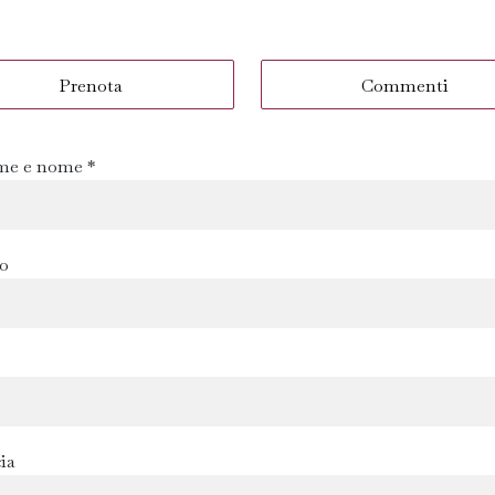
Prenota
Commenti
e e nome *
zo
ia