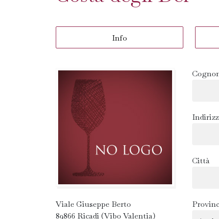
Info
Cognom
Indiriz
Città
Viale Giuseppe Berto
Provinc
89866 Ricadi (Vibo Valentia)