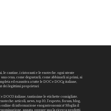
, le cantine, i ristoranti e le enoteche. ogni utente
o una cena, come degustarli, come abbinarli ai primi, ai
ompleta ed esaustiva a tutte le DOC e DOCg italiane,
t dei legittimi proprietari
e DOCG italiane, tantissime le etichette consigliate.
noteche: articoli, news, top 10, l'esperto, forum, blog,
da online di informazione enogastronomica! Sfoglia il
, denominazione, annata, oppure usa la ricerca prodotti