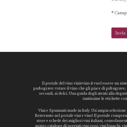
* Campi
Il portale del vino vinievino.it vuol essere un aiut
pu&ograve; votare il vino che gli piace di pi&ugrave;. 
secondi, ai dolci. Una guida degli utenti alla degu
tantissime le etichette co
Vini e Spumanti made in Italy. Un'ampia selezione di
Benvenuto nel portale vini e vino! Il portale comprende
store e schede dei migliori vini italiani, comodamen
nostro catalogo di pregiati vini rossi, vini bianchi, 