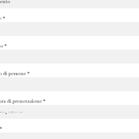
e *
o *
 di persone *
ora di prenotazione *
*