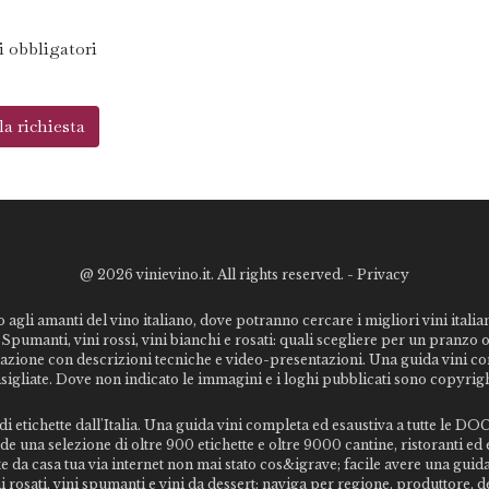
 obbligatori
@
2026 vinievino.it. All rights reserved. -
Privacy
o agli amanti del vino italiano, dove potranno cercare i migliori vini italiani
Spumanti, vini rossi, vini bianchi e rosati: quali scegliere per un pranzo 
stazione con descrizioni tecniche e video-presentazioni. Una guida vini c
nsigliate. Dove non indicato le immagini e i loghi pubblicati sono copyrigh
 etichette dall'Italia. Una guida vini completa ed esaustiva a tutte le DOC 
 una selezione di oltre 900 etichette e oltre 9000 cantine, ristoranti ed e
te da casa tua via internet non mai stato cos&igrave; facile avere una gui
vini rosati, vini spumanti e vini da dessert; naviga per regione, produttore