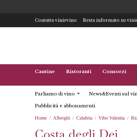
Contatta vinievino
Resta informato su vini
Cantine
Ristoranti
Consorzi
Parliamo di vino
News&Eventi sul vi
Pubblicità e abbonamenti
Home
Alberghi
Calabria
Vibo Valentia
Ri
Costa degli Dei