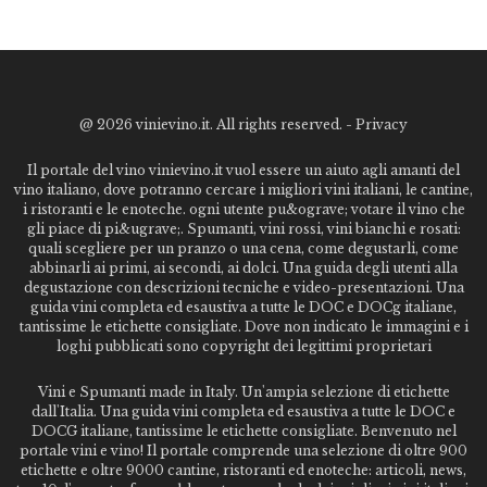
@
2026 vinievino.it. All rights reserved. -
Privacy
Il portale del vino vinievino.it vuol essere un aiuto agli amanti del
vino italiano, dove potranno cercare i migliori vini italiani, le cantine,
i ristoranti e le enoteche. ogni utente pu&ograve; votare il vino che
gli piace di pi&ugrave;. Spumanti, vini rossi, vini bianchi e rosati:
quali scegliere per un pranzo o una cena, come degustarli, come
abbinarli ai primi, ai secondi, ai dolci. Una guida degli utenti alla
degustazione con descrizioni tecniche e video-presentazioni. Una
guida vini completa ed esaustiva a tutte le DOC e DOCg italiane,
tantissime le etichette consigliate. Dove non indicato le immagini e i
loghi pubblicati sono copyright dei legittimi proprietari
Vini e Spumanti made in Italy. Un'ampia selezione di etichette
dall'Italia. Una guida vini completa ed esaustiva a tutte le DOC e
DOCG italiane, tantissime le etichette consigliate. Benvenuto nel
portale vini e vino! Il portale comprende una selezione di oltre 900
etichette e oltre 9000 cantine, ristoranti ed enoteche: articoli, news,