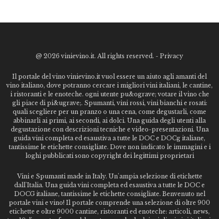
@
2026 vinievino.it. All rights reserved. -
Privacy
Il portale del vino vinievino.it vuol essere un aiuto agli amanti del
vino italiano, dove potranno cercare i migliori vini italiani, le cantine,
i ristoranti e le enoteche. ogni utente pu&ograve; votare il vino che
gli piace di pi&ugrave;. Spumanti, vini rossi, vini bianchi e rosati:
quali scegliere per un pranzo o una cena, come degustarli, come
abbinarli ai primi, ai secondi, ai dolci. Una guida degli utenti alla
degustazione con descrizioni tecniche e video-presentazioni. Una
guida vini completa ed esaustiva a tutte le DOC e DOCg italiane,
tantissime le etichette consigliate. Dove non indicato le immagini e i
loghi pubblicati sono copyright dei legittimi proprietari
Vini e Spumanti made in Italy. Un'ampia selezione di etichette
dall'Italia. Una guida vini completa ed esaustiva a tutte le DOC e
DOCG italiane, tantissime le etichette consigliate. Benvenuto nel
portale vini e vino! Il portale comprende una selezione di oltre 900
etichette e oltre 9000 cantine, ristoranti ed enoteche: articoli, news,