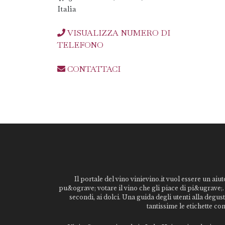
Italia
VISUALIZZA NUMERO DI
TELEFONO
CONTATTACI
Il portale del vino vinievino.it vuol essere un aiut
pu&ograve; votare il vino che gli piace di pi&ugrave;. 
secondi, ai dolci. Una guida degli utenti alla degu
tantissime le etichette co