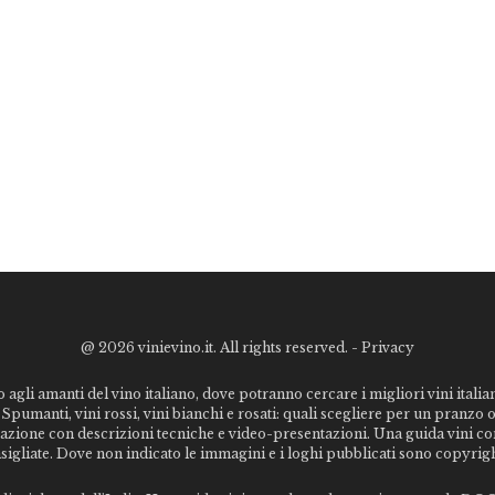
@
2026 vinievino.it. All rights reserved. -
Privacy
o agli amanti del vino italiano, dove potranno cercare i migliori vini italiani
Spumanti, vini rossi, vini bianchi e rosati: quali scegliere per un pranzo 
stazione con descrizioni tecniche e video-presentazioni. Una guida vini c
nsigliate. Dove non indicato le immagini e i loghi pubblicati sono copyrigh