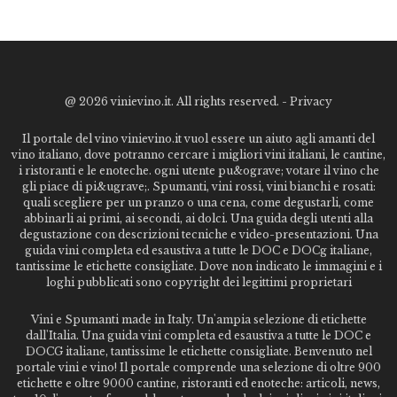
@
2026 vinievino.it. All rights reserved. -
Privacy
Il portale del vino vinievino.it vuol essere un aiuto agli amanti del
vino italiano, dove potranno cercare i migliori vini italiani, le cantine,
i ristoranti e le enoteche. ogni utente pu&ograve; votare il vino che
gli piace di pi&ugrave;. Spumanti, vini rossi, vini bianchi e rosati:
quali scegliere per un pranzo o una cena, come degustarli, come
abbinarli ai primi, ai secondi, ai dolci. Una guida degli utenti alla
degustazione con descrizioni tecniche e video-presentazioni. Una
guida vini completa ed esaustiva a tutte le DOC e DOCg italiane,
tantissime le etichette consigliate. Dove non indicato le immagini e i
loghi pubblicati sono copyright dei legittimi proprietari
Vini e Spumanti made in Italy. Un'ampia selezione di etichette
dall'Italia. Una guida vini completa ed esaustiva a tutte le DOC e
DOCG italiane, tantissime le etichette consigliate. Benvenuto nel
portale vini e vino! Il portale comprende una selezione di oltre 900
etichette e oltre 9000 cantine, ristoranti ed enoteche: articoli, news,