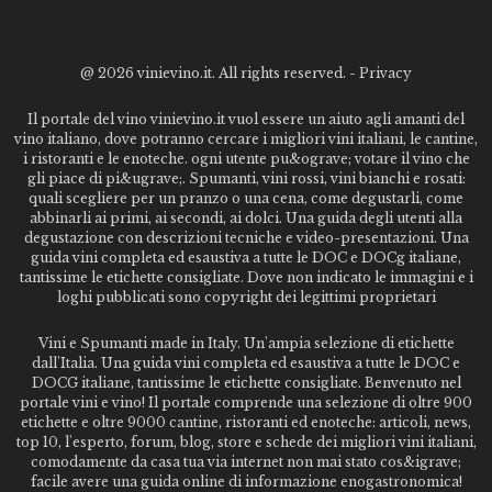
@
2026 vinievino.it. All rights reserved. -
Privacy
Il portale del vino vinievino.it vuol essere un aiuto agli amanti del
vino italiano, dove potranno cercare i migliori vini italiani, le cantine,
i ristoranti e le enoteche. ogni utente pu&ograve; votare il vino che
gli piace di pi&ugrave;. Spumanti, vini rossi, vini bianchi e rosati:
quali scegliere per un pranzo o una cena, come degustarli, come
abbinarli ai primi, ai secondi, ai dolci. Una guida degli utenti alla
degustazione con descrizioni tecniche e video-presentazioni. Una
guida vini completa ed esaustiva a tutte le DOC e DOCg italiane,
tantissime le etichette consigliate. Dove non indicato le immagini e i
loghi pubblicati sono copyright dei legittimi proprietari
Vini e Spumanti made in Italy. Un'ampia selezione di etichette
dall'Italia. Una guida vini completa ed esaustiva a tutte le DOC e
DOCG italiane, tantissime le etichette consigliate. Benvenuto nel
portale vini e vino! Il portale comprende una selezione di oltre 900
etichette e oltre 9000 cantine, ristoranti ed enoteche: articoli, news,
top 10, l'esperto, forum, blog, store e schede dei migliori vini italiani,
comodamente da casa tua via internet non mai stato cos&igrave;
facile avere una guida online di informazione enogastronomica!