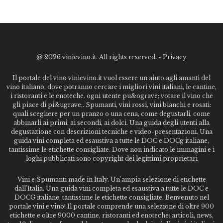
@
2026 vinievino.it. All rights reserved. -
Privacy
Il portale del vino vinievino.it vuol essere un aiuto agli amanti del
vino italiano, dove potranno cercare i migliori vini italiani, le cantine,
i ristoranti e le enoteche. ogni utente pu&ograve; votare il vino che
gli piace di pi&ugrave;. Spumanti, vini rossi, vini bianchi e rosati:
quali scegliere per un pranzo o una cena, come degustarli, come
abbinarli ai primi, ai secondi, ai dolci. Una guida degli utenti alla
degustazione con descrizioni tecniche e video-presentazioni. Una
guida vini completa ed esaustiva a tutte le DOC e DOCg italiane,
tantissime le etichette consigliate. Dove non indicato le immagini e i
loghi pubblicati sono copyright dei legittimi proprietari
Vini e Spumanti made in Italy. Un'ampia selezione di etichette
dall'Italia. Una guida vini completa ed esaustiva a tutte le DOC e
DOCG italiane, tantissime le etichette consigliate. Benvenuto nel
portale vini e vino! Il portale comprende una selezione di oltre 900
etichette e oltre 9000 cantine, ristoranti ed enoteche: articoli, news,