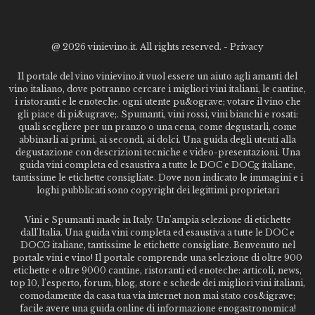
@
2026 vinievino.it. All rights reserved. -
Privacy
Il portale del vino vinievino.it vuol essere un aiuto agli amanti del
vino italiano, dove potranno cercare i migliori vini italiani, le cantine,
i ristoranti e le enoteche. ogni utente pu&ograve; votare il vino che
gli piace di pi&ugrave;. Spumanti, vini rossi, vini bianchi e rosati:
quali scegliere per un pranzo o una cena, come degustarli, come
abbinarli ai primi, ai secondi, ai dolci. Una guida degli utenti alla
degustazione con descrizioni tecniche e video-presentazioni. Una
guida vini completa ed esaustiva a tutte le DOC e DOCg italiane,
tantissime le etichette consigliate. Dove non indicato le immagini e i
loghi pubblicati sono copyright dei legittimi proprietari
Vini e Spumanti made in Italy. Un'ampia selezione di etichette
dall'Italia. Una guida vini completa ed esaustiva a tutte le DOC e
DOCG italiane, tantissime le etichette consigliate. Benvenuto nel
portale vini e vino! Il portale comprende una selezione di oltre 900
etichette e oltre 9000 cantine, ristoranti ed enoteche: articoli, news,
top 10, l'esperto, forum, blog, store e schede dei migliori vini italiani,
comodamente da casa tua via internet non mai stato cos&igrave;
facile avere una guida online di informazione enogastronomica!