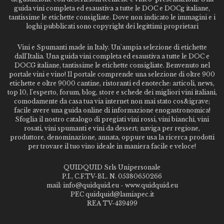
guida vini completa ed esaustiva a tutte le DOC e DOCg italiane,
tantissime le etichette consigliate. Dove non indicato le immagini e i
loghi pubblicati sono copyright dei legittimi proprietari
Vini e Spumanti made in Italy. Un'ampia selezione di etichette
dall'Italia. Una guida vini completa ed esaustiva a tutte le DOC e
DOCG italiane, tantissime le etichette consigliate. Benvenuto nel
portale vini e vino! Il portale comprende una selezione di oltre 900
etichette e oltre 9000 cantine, ristoranti ed enoteche: articoli, news,
top 10, l'esperto, forum, blog, store e schede dei migliori vini italiani,
comodamente da casa tua via internet non mai stato cos&igrave;
facile avere una guida online di informazione enogastronomica!
Sfoglia il nostro catalogo di pregiati vini rossi, vini bianchi, vini
rosati, vini spumanti e vini da dessert; naviga per regione,
produttore, denominazione, annata, oppure usa la ricerca prodotti
per trovare il tuo vino ideale in maniera facile e veloce!
QUIDQUID Srls Unipersonale
P.I., C.F.TV-BL. N. 05380650266
mail: info@quidquid.eu - www.quidquid.eu
PEC quidquid@lamiapec.it
REA TV-439499