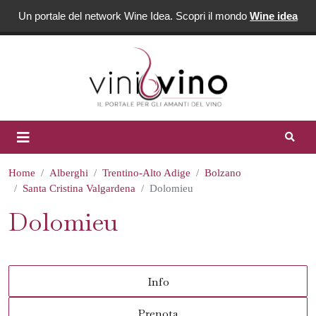
Un portale del network Wine Idea. Scopri il mondo
Wine idea
Home
Alberghi
Trentino-Alto Adige
Bolzano
Santa Cristina Valgardena
Dolomieu
Dolomieu
Info
Prenota