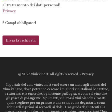
al trattamento dei dati personali
Privacy
* Campi obbligatori
@
2026 vinievino.it. All rights reserved. -
Privacy
Il portale del vino vinievino.it vuol essere un aiuto agli amanti del
vino italiano, dove potranno cercare i migliori vini italiani, le cantine,
i ristoranti e le enoteche. ogni utente pu&ograve; votare il vino che
gli piace di pi&ugrave;. Spumanti, vini rossi, vini bianchi e rosati:
quali scegliere per un pranzo o una cena, come degustarli, come
abbinarli ai primi, ai secondi, ai dolci. Una guida degli utenti alla
degustazione con descrizioni tecniche e video-presentazioni. Una