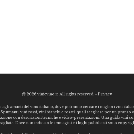
@
2026 vinievino.it. All rights reserved. -
Privacy
o agli amanti del vino italiano, dove potranno cercare i migliori vini italiani
Spumanti, vini rossi, vini bianchi e rosati: quali scegliere per un pranzo 
stazione con descrizioni tecniche e video-presentazioni. Una guida vini c
nsigliate. Dove non indicato le immagini e i loghi pubblicati sono copyrigh