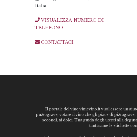
Italia
VISUALIZZA NUMERO DI
TELEFONO
CONTATTACI
Il portale del vino vinievino.it vuol essere un aiut
pu&ograve; votare il vino che gli piace di pi&ugrave;. 
secondi, ai dolci. Una guida degli utenti alla degu
tantissime le etichette co