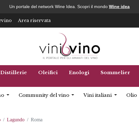
Un portale del network Wine Idea. Scopri il mondo
Wine idea
evino
Area riservata
Distillerie
Oleifici
Enologi
Sommelier
no
Community del vino
Vini italiani
Olio
o
Lagundo
Roma