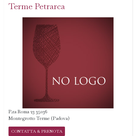
Terme Petrarca
P.za Roma 23 35036
Montegrotto Terme (Padova)
CONTATTA & PRENOTA