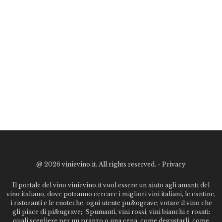
@
2026 vinievino.it. All rights reserved. -
Privacy
Il portale del vino vinievino.it vuol essere un aiuto agli amanti del
vino italiano, dove potranno cercare i migliori vini italiani, le cantine,
i ristoranti e le enoteche. ogni utente pu&ograve; votare il vino che
gli piace di pi&ugrave;. Spumanti, vini rossi, vini bianchi e rosati:
quali scegliere per un pranzo o una cena, come degustarli, come