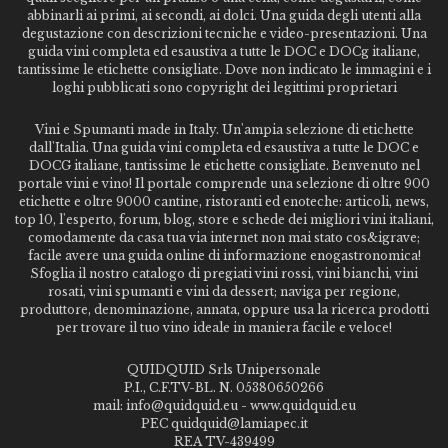
abbinarli ai primi, ai secondi, ai dolci. Una guida degli utenti alla
degustazione con descrizioni tecniche e video-presentazioni. Una
guida vini completa ed esaustiva a tutte le DOC e DOCg italiane,
tantissime le etichette consigliate. Dove non indicato le immagini e i
loghi pubblicati sono copyright dei legittimi proprietari
Vini e Spumanti made in Italy. Un'ampia selezione di etichette
dall'Italia. Una guida vini completa ed esaustiva a tutte le DOC e
DOCG italiane, tantissime le etichette consigliate. Benvenuto nel
portale vini e vino! Il portale comprende una selezione di oltre 900
etichette e oltre 9000 cantine, ristoranti ed enoteche: articoli, news,
top 10, l'esperto, forum, blog, store e schede dei migliori vini italiani,
comodamente da casa tua via internet non mai stato cos&igrave;
facile avere una guida online di informazione enogastronomica!
Sfoglia il nostro catalogo di pregiati vini rossi, vini bianchi, vini
rosati, vini spumanti e vini da dessert; naviga per regione,
produttore, denominazione, annata, oppure usa la ricerca prodotti
per trovare il tuo vino ideale in maniera facile e veloce!
QUIDQUID Srls Unipersonale
P.I., C.F.TV-BL. N. 05380650266
mail: info@quidquid.eu - www.quidquid.eu
PEC quidquid@lamiapec.it
REA TV-439499