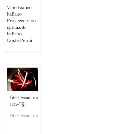
Vino Bianco
italiano -
Prosecco vino
spumante
italiano
Coste Petrai
{it="Occasioni"§}
{en=""§}
{it="Occasioni"§}
{en=""§}