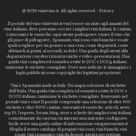
@
2026 vinievino.it. All rights reserved. -
Privacy
Il portale del vino vinievino.it vuol essere un aiuto agli amanti del
vino italiano, dove potranno cercare i migliori vini italiani, le cantine,
i ristoranti e le enoteche. ogni utente pu&ograve; votare il vino che
gli piace di pi&ugrave;. Spumanti, vini rossi, vini bianchi e rosati:
quali scegliere per un pranzo o una cena, come degustarli, come
abbinarli ai primi, ai secondi, ai dolci. Una guida degli utenti alla
degustazione con descrizioni tecniche e video-presentazioni. Una
guida vini completa ed esaustiva a tutte le DOC e DOCg italiane,
tantissime le etichette consigliate. Dove non indicato le immagini e i
loghi pubblicati sono copyright dei legittimi proprietari
Vini e Spumanti made in Italy. Un'ampia selezione di etichette
dall'Italia. Una guida vini completa ed esaustiva a tutte le DOC e
DOCG italiane, tantissime le etichette consigliate. Benvenuto nel
portale vini e vino! Il portale comprende una selezione di oltre 900
etichette e oltre 9000 cantine, ristoranti ed enoteche: articoli, news,
top 10, l'esperto, forum, blog, store e schede dei migliori vini italiani,
comodamente da casa tua via internet non mai stato cos&igrave;
facile avere una guida online di informazione enogastronomica!
Sfoglia il nostro catalogo di pregiati vini rossi, vini bianchi, vini
rosati, vini spumanti e vini da dessert; naviga per regione,