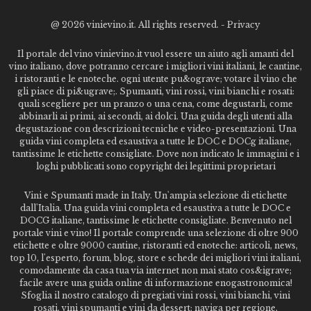
@
2026 vinievino.it. All rights reserved. -
Privacy
Il portale del vino vinievino.it vuol essere un aiuto agli amanti del
vino italiano, dove potranno cercare i migliori vini italiani, le cantine,
i ristoranti e le enoteche. ogni utente pu&ograve; votare il vino che
gli piace di pi&ugrave;. Spumanti, vini rossi, vini bianchi e rosati:
quali scegliere per un pranzo o una cena, come degustarli, come
abbinarli ai primi, ai secondi, ai dolci. Una guida degli utenti alla
degustazione con descrizioni tecniche e video-presentazioni. Una
guida vini completa ed esaustiva a tutte le DOC e DOCg italiane,
tantissime le etichette consigliate. Dove non indicato le immagini e i
loghi pubblicati sono copyright dei legittimi proprietari
Vini e Spumanti made in Italy. Un'ampia selezione di etichette
dall'Italia. Una guida vini completa ed esaustiva a tutte le DOC e
DOCG italiane, tantissime le etichette consigliate. Benvenuto nel
portale vini e vino! Il portale comprende una selezione di oltre 900
etichette e oltre 9000 cantine, ristoranti ed enoteche: articoli, news,
top 10, l'esperto, forum, blog, store e schede dei migliori vini italiani,
comodamente da casa tua via internet non mai stato cos&igrave;
facile avere una guida online di informazione enogastronomica!
Sfoglia il nostro catalogo di pregiati vini rossi, vini bianchi, vini
rosati, vini spumanti e vini da dessert; naviga per regione,