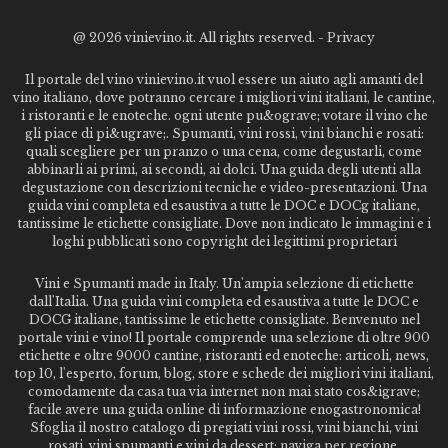
@
2026 vinievino.it. All rights reserved. -
Privacy
Il portale del vino vinievino.it vuol essere un aiuto agli amanti del
vino italiano, dove potranno cercare i migliori vini italiani, le cantine,
i ristoranti e le enoteche. ogni utente pu&ograve; votare il vino che
gli piace di pi&ugrave;. Spumanti, vini rossi, vini bianchi e rosati:
quali scegliere per un pranzo o una cena, come degustarli, come
abbinarli ai primi, ai secondi, ai dolci. Una guida degli utenti alla
degustazione con descrizioni tecniche e video-presentazioni. Una
guida vini completa ed esaustiva a tutte le DOC e DOCg italiane,
tantissime le etichette consigliate. Dove non indicato le immagini e i
loghi pubblicati sono copyright dei legittimi proprietari
Vini e Spumanti made in Italy. Un'ampia selezione di etichette
dall'Italia. Una guida vini completa ed esaustiva a tutte le DOC e
DOCG italiane, tantissime le etichette consigliate. Benvenuto nel
portale vini e vino! Il portale comprende una selezione di oltre 900
etichette e oltre 9000 cantine, ristoranti ed enoteche: articoli, news,
top 10, l'esperto, forum, blog, store e schede dei migliori vini italiani,
comodamente da casa tua via internet non mai stato cos&igrave;
facile avere una guida online di informazione enogastronomica!
Sfoglia il nostro catalogo di pregiati vini rossi, vini bianchi, vini
rosati, vini spumanti e vini da dessert; naviga per regione,