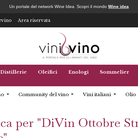
Un portale del network Wine Idea. Scopri il mondo
Wine idea
evino
Area riservata
Distillerie
Oleifici
Enologi
Sommelier
no
Community del vino
Vini italiani
Olio
erca per "DiVin Ottobre St
o"