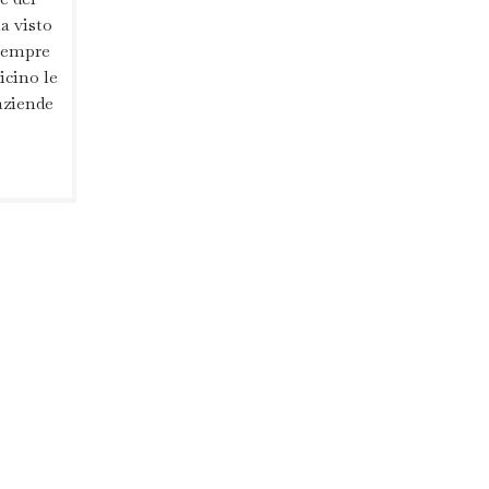
a visto
 sempre
icino le
 aziende