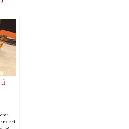
ti
 tema
mana dei
e dei