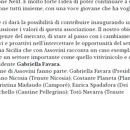
e Next. È molto forte l'idea di poter continuare a 
ione tutti insieme, con una voce giovane che ha vogl
ci darà la possibilità di contribuire inaugurando 
sione i valori di questa associazione. Il nostro obi
igenze del mercato, di stare al passo con i cambiame
 e proattivi nell'intercettare le opportunità del set
a Sicilia che con Assovini racconta un caso esempl
un settore importante come quello vitivinicolo e 
sidente
Gabriella Favara.
e di Assovini fanno parte: Gabriella Favara (Presid
ano Nicosia (Tenute Nicosia); Costante Planeta (Plan
Cristina Madaudo (Camporè); Enrica Spadafora (Dei
rchello (Cantine Pellegrino); Totò Navarra (Tenute