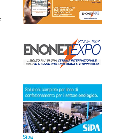
inque
ci