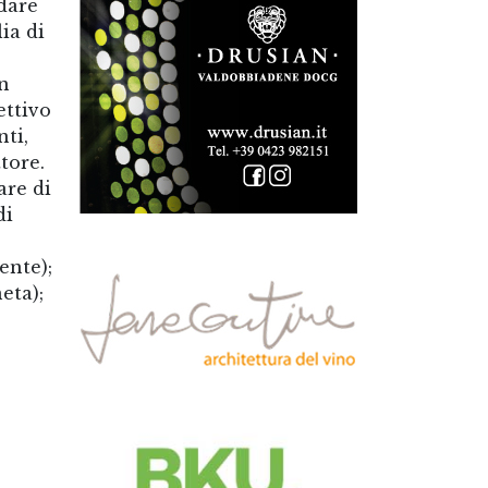
dare
ia di
un
ettivo
nti,
tore.
are di
di
ente);
eta);