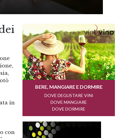
dei
ione
zione,
sia,
Totò
ata in
so con