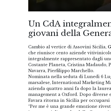
Un CdA integralment
giovani della Gener
Cambio al vertice di Assovini Sicilia,
G
che riunisce cento aziende vitivinicol
integralmente rappresentato dagli un
Costante Planeta, Cristina Madaudo, P
Navarra, Pierfilippo Marchello.
Nominata nella seduta di Lunedì 6 Lug
marsalese, International Marketing Ma
azienda quattro anni fa dopo la laure
management a Oxford. Dopo diverse es
Favara ritorna in Sicilia per occupars
“Per me è una grande emozione rivesti