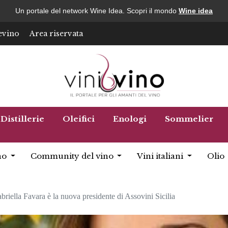
Un portale del network Wine Idea. Scopri il mondo
Wine idea
evino
Area riservata
Distillerie
Oleifici
Enologi
Sommelier
no
Community del vino
Vini italiani
Olio
briella Favara è la nuova presidente di Assovini Sicilia