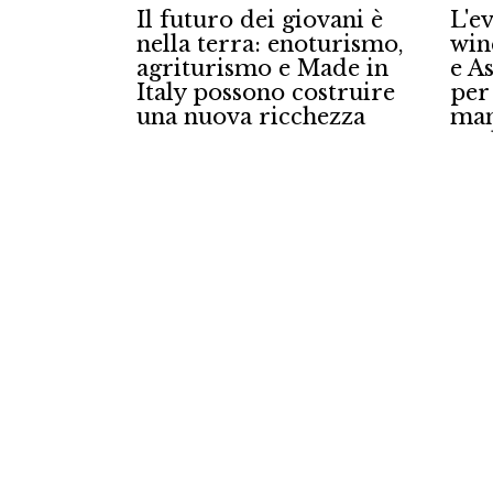
ovani è
L'evoluzione del
Nas
oturismo,
winemaker: MIB Trieste
Edo
Made in
e Assoenologi insieme
Int
ostruire
per la formazione
all’
hezza
manageriale degli
14/0
enologi
20/07/2026