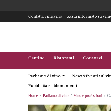
Contatta vinievino
Resta informato su vini
Cantine
Ristoranti
Consorzi
Parliamo di vino
News&Eventi sul vi
Pubblicità e abbonamenti
Home
Parliamo di vino
Vino e professioni
Ga