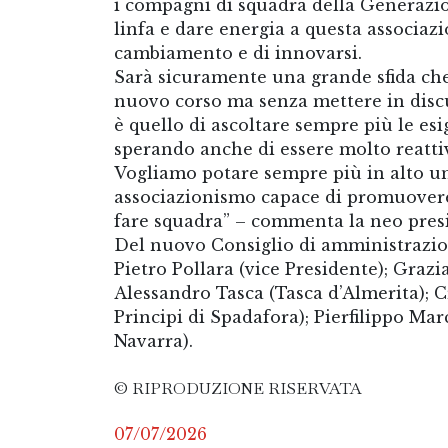
i compagni di squadra della Generazion
linfa e dare energia a questa associaz
cambiamento e di innovarsi.
Sarà sicuramente una grande sfida che 
nuovo corso ma senza mettere in discus
è quello di ascoltare sempre più le es
sperando anche di essere molto reattivi
Vogliamo potare sempre più in alto un
associazionismo capace di promuovere 
fare squadra” – commenta la neo pre
Del nuovo Consiglio di amministrazion
Pietro Pollara (vice Presidente); Grazi
Alessandro Tasca (Tasca d’Almerita); 
Principi di Spadafora); Pierfilippo Ma
Navarra).
© RIPRODUZIONE RISERVATA
07/07/2026