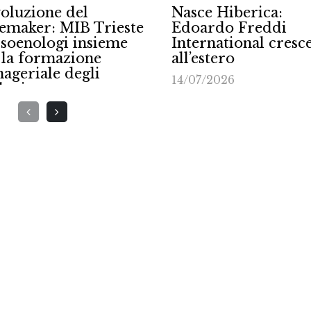
ce Hiberica:
Equalitas celebra c
ardo Freddi
anni del tavolo
ernational cresce
permanente con Lu
estero
sul Lavoro
7/2026
10/07/2026