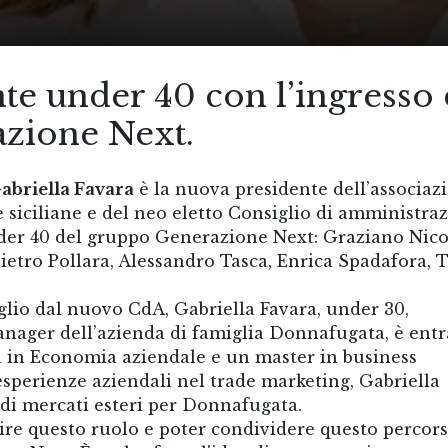
e under 40 con l’ingresso 
azione Next.
abriella Favara
è la nuova presidente dell’associaz
e siciliane e del neo eletto Consiglio di amministra
der 40 del gruppo Generazione Next: Graziano Nico
ietro Pollara, Alessandro Tasca, Enrica Spadafora, 
lio dal nuovo CdA, Gabriella Favara, under 30,
nager dell’azienda di famiglia Donnafugata, è entr
a in Economia aziendale e un master in business
perienze aziendali nel trade marketing, Gabriella
i di mercati esteri per Donnafugata.
re questo ruolo e poter condividere questo percor