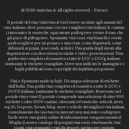
@
2026 vinievino.it. All rights reserved. -
Privacy
Il portale del vino vinievino.it vuol essere un aiuto agli amanti del
vino italiano, dove potranno cercare i migliori vini italiani, le cantine,
i ristoranti e le enoteche. ogni utente pu&ograve; votare il vino che
gli piace di pi&ugrave;. Spumanti, vini rossi, vini bianchi e rosati:
quali scegliere per un pranzo o una cena, come degustarli, come
abbinarli ai primi, ai secondi, ai dolci. Una guida degli utenti alla
degustazione con descrizioni tecniche e video-presentazioni. Una
guida vini completa ed esaustiva a tutte le DOC e DOCg italiane,
tantissime le etichette consigliate. Dove non indicato le immagini e i
loghi pubblicati sono copyright dei legittimi proprietari
Vini e Spumanti made in Italy. Un'ampia selezione di etichette
dall'Italia. Una guida vini completa ed esaustiva a tutte le DOC e
DOCG italiane, tantissime le etichette consigliate. Benvenuto nel
portale vini e vino! Il portale comprende una selezione di oltre 900
etichette e oltre 9000 cantine, ristoranti ed enoteche: articoli, news,
top 10, l'esperto, forum, blog, store e schede dei migliori vini italiani,
comodamente da casa tua via internet non mai stato cos&igrave;
facile avere una guida online di informazione enogastronomica!
Sfoglia il nostro catalogo di pregiati vini rossi, vini bianchi, vini
rosati, vini spumanti e vini da dessert; naviga per regione,