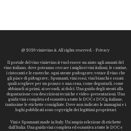
@
2026 vinievino.it. All rights reserved. -
Privacy
Il portale del vino vinievino.it vuol essere un aiuto agli amanti del
vino italiano, dove potranno cercare i migliori vini italiani, le cantine,
i ristoranti e le enoteche. ogni utente pu&ograve; votare il vino che
gli piace di pi&ugrave;. Spumanti, vini rossi, vini bianchi e rosati:
quali scegliere per un pranzo o una cena, come degustarli, come
abbinarli ai primi, ai secondi, ai dolci. Una guida degli utenti alla
degustazione con descrizioni tecniche e video-presentazioni. Una
guida vini completa ed esaustiva a tutte le DOC e DOCg italiane,
tantissime le etichette consigliate. Dove non indicato le immagini e i
loghi pubblicati sono copyright dei legittimi proprietari
Vini e Spumanti made in Italy. Un'ampia selezione di etichette
dall'Italia. Una guida vini completa ed esaustiva a tutte le DOC e