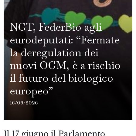
NGT, FederBio agli
eurodeputati: “Fermate
la deregulation dei
nuovi OGM, è a rischio
il futuro del biologico
europeo”
16/06/2026
Il 17 giugno il Parlamento