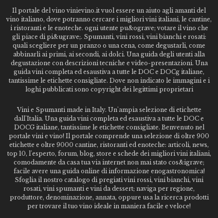
Il portale del vino vinievino.it vuol essere un aiuto agli amanti del
vino italiano, dove potranno cercare i migliori vini italiani, le cantine,
i ristoranti e le enoteche. ogni utente pu&ograve; votare il vino che
gli piace di pi&ugrave;. Spumanti, vini rossi, vini bianchi e rosati:
quali scegliere per un pranzo o una cena, come degustarli, come
abbinarli ai primi, ai secondi, ai dolci. Una guida degli utenti alla
degustazione con descrizioni tecniche e video-presentazioni. Una
guida vini completa ed esaustiva a tutte le DOC e DOCg italiane,
tantissime le etichette consigliate. Dove non indicato le immagini e i
loghi pubblicati sono copyright dei legittimi proprietari
Vini e Spumanti made in Italy. Un'ampia selezione di etichette
dall'Italia. Una guida vini completa ed esaustiva a tutte le DOC e
DOCG italiane, tantissime le etichette consigliate. Benvenuto nel
portale vini e vino! Il portale comprende una selezione di oltre 900
etichette e oltre 9000 cantine, ristoranti ed enoteche: articoli, news,
top 10, l'esperto, forum, blog, store e schede dei migliori vini italiani,
comodamente da casa tua via internet non mai stato cos&igrave;
facile avere una guida online di informazione enogastronomica!
Sfoglia il nostro catalogo di pregiati vini rossi, vini bianchi, vini
rosati, vini spumanti e vini da dessert; naviga per regione,
produttore, denominazione, annata, oppure usa la ricerca prodotti
per trovare il tuo vino ideale in maniera facile e veloce!