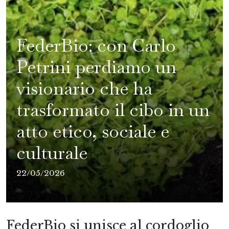
FederBio: con Carlo
Petrini perdiamo un
visionario che ha
trasformato il cibo in un
atto etico, sociale e
culturale
22/05/2026
FederBio si unisce al cordoglio