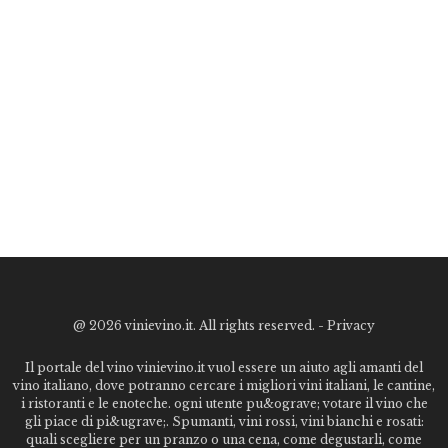
@
2026 vinievino.it. All rights reserved. -
Privacy
Il portale del vino vinievino.it vuol essere un aiuto agli amanti del
vino italiano, dove potranno cercare i migliori vini italiani, le cantine,
i ristoranti e le enoteche. ogni utente pu&ograve; votare il vino che
gli piace di pi&ugrave;. Spumanti, vini rossi, vini bianchi e rosati:
quali scegliere per un pranzo o una cena, come degustarli, come