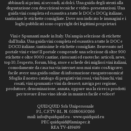
abbinarli ai primi, ai secondi, ai dolci. Una guida degli utenti alla
degustazione con descrizioni tecniche e video-presentazioni. Una
guida vini completa ed esaustiva a tutte le DOC e DOCg italiane,
tantissime le etichette consigliate. Dove non indicato le immagini e i
loghi pubblicati sono copyright dei legittimi proprietari
Vini e Spumanti made in Italy. Un'ampia selezione di etichette
dall'Italia. Una guida vini completa ed esaustiva a tutte le DOC e
DOCG italiane, tantissime le etichette consigliate. Benvenuto nel
portale vini e vino! Il portale comprende una selezione di oltre 900
etichette e oltre 9000 cantine, ristoranti ed enoteche: articoli, news,
top 10, l'esperto, forum, blog, store e schede dei migliori vini italiani,
comodamente da casa tua via internet non mai stato cos&igrave;
facile avere una guida online di informazione enogastronomica!
Sfoglia il nostro catalogo di pregiati vini rossi, vini bianchi, vini
rosati, vini spumanti e vini da dessert; naviga per regione,
produttore, denominazione, annata, oppure usa la ricerca prodotti
per trovare il tuo vino ideale in maniera facile e veloce!
QUIDQUID Srls Unipersonale
P.I., C.F.TV-BL. N. 05380650266
mail: info@quidquid.eu - www.quidquid.eu
PEC quidquid@lamiapec.it
REA TV-439499