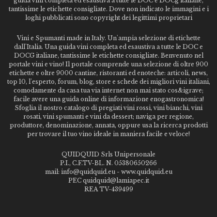
guida vini completa ed esaustiva a tutte le DOC e DOCg italiane,
tantissime le etichette consigliate. Dove non indicato le immagini e i
loghi pubblicati sono copyright dei legittimi proprietari
Vini e Spumanti made in Italy. Un'ampia selezione di etichette
dall'Italia. Una guida vini completa ed esaustiva a tutte le DOC e
DOCG italiane, tantissime le etichette consigliate. Benvenuto nel
portale vini e vino! Il portale comprende una selezione di oltre 900
etichette e oltre 9000 cantine, ristoranti ed enoteche: articoli, news,
top 10, l'esperto, forum, blog, store e schede dei migliori vini italiani,
comodamente da casa tua via internet non mai stato cos&igrave;
facile avere una guida online di informazione enogastronomica!
Sfoglia il nostro catalogo di pregiati vini rossi, vini bianchi, vini
rosati, vini spumanti e vini da dessert; naviga per regione,
produttore, denominazione, annata, oppure usa la ricerca prodotti
per trovare il tuo vino ideale in maniera facile e veloce!
QUIDQUID Srls Unipersonale
P.I., C.F.TV-BL. N. 05380650266
mail: info@quidquid.eu - www.quidquid.eu
PEC quidquid@lamiapec.it
REA TV-439499