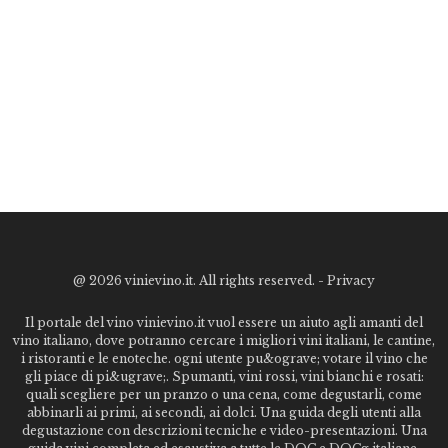
@
2026 vinievino.it. All rights reserved. -
Privacy
Il portale del vino vinievino.it vuol essere un aiuto agli amanti del
vino italiano, dove potranno cercare i migliori vini italiani, le cantine,
i ristoranti e le enoteche. ogni utente pu&ograve; votare il vino che
gli piace di pi&ugrave;. Spumanti, vini rossi, vini bianchi e rosati:
quali scegliere per un pranzo o una cena, come degustarli, come
abbinarli ai primi, ai secondi, ai dolci. Una guida degli utenti alla
degustazione con descrizioni tecniche e video-presentazioni. Una