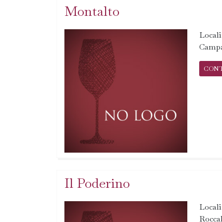
Montalto
Locali
Campa
CON
Il Poderino
Locali
Rocca