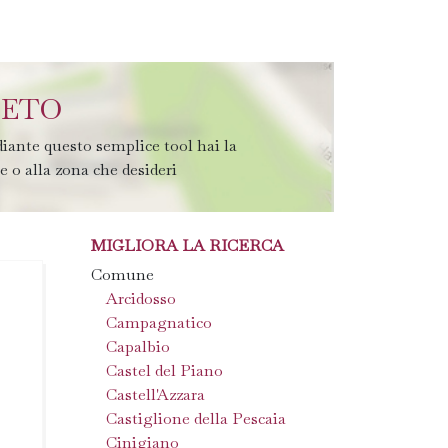
SETO
iante questo semplice tool hai la
te o alla zona che desideri
MIGLIORA LA RICERCA
Comune
Arcidosso
Campagnatico
Capalbio
Castel del Piano
Castell'Azzara
Castiglione della Pescaia
Cinigiano