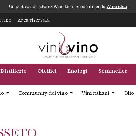
Un portale del network Wine Idea. Scopri il mondo
Wine idea
evino
Area riservata
Distillerie
Oleifici
Enologi
Sommelier
no
Community del vino
Vini italiani
Olio
SSETO