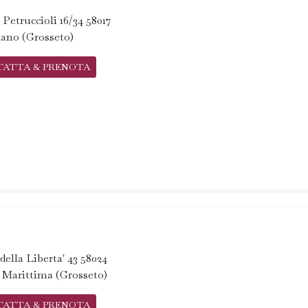
 Petruccioli 16/34 58017
iano (Grosseto)
TATTA & PRENOTA
della Liberta' 43 58024
 Marittima (Grosseto)
TATTA & PRENOTA