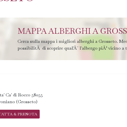
MAPPA ALBERGHI A GROS
Cerca sulla mappa i migliori alberghi a Grosseto. Med
possibilitÃ di scoprire qual'Ã¨ l'albergo piÃ¹ vicino a 
ta' Ca' di Rocco 58055
oniano (Grosseto)
TATTA & PRENOTA