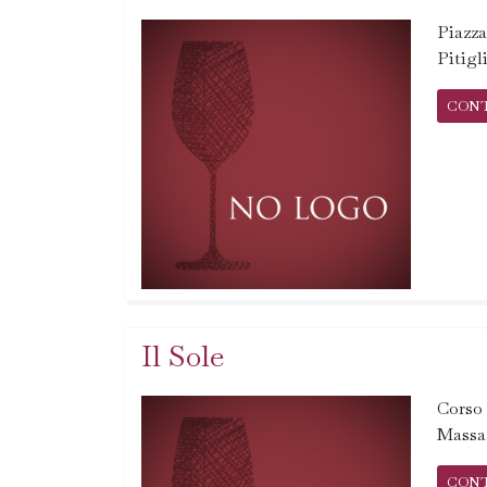
Piazza
Pitigl
CON
Il Sole
Corso 
Massa
CON