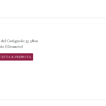
 del Cutignolo 35 58011
io (Grosseto)
TATTA & PRENOTA