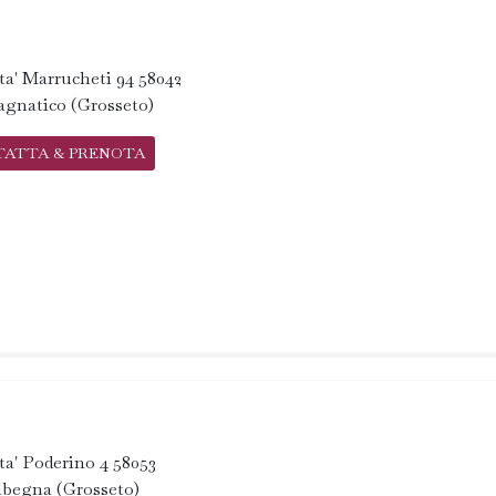
ta' Marrucheti 94 58042
gnatico (Grosseto)
TATTA & PRENOTA
ta' Poderino 4 58053
lbegna (Grosseto)