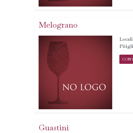
Melograno
Locali
Pitigl
CON
Guastini