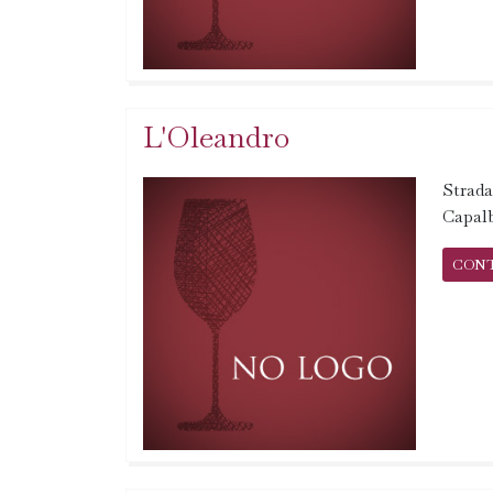
L'Oleandro
Strada
Capalb
CON