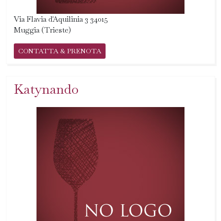
Via Flavia d'Aquilinia 3 34015
Muggia (Trieste)
CONTATTA & PRENOTA
Katynando