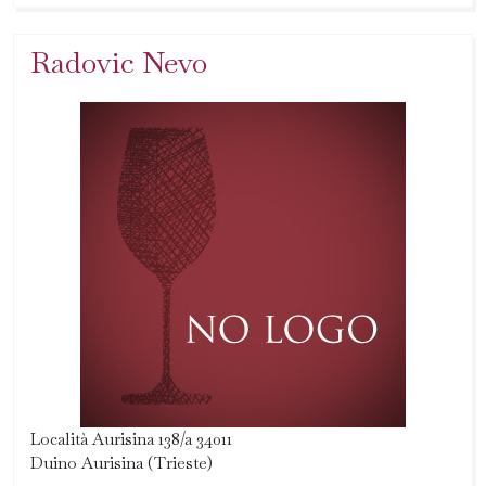
Radovic Nevo
Località Aurisina 138/a 34011
Duino Aurisina (Trieste)