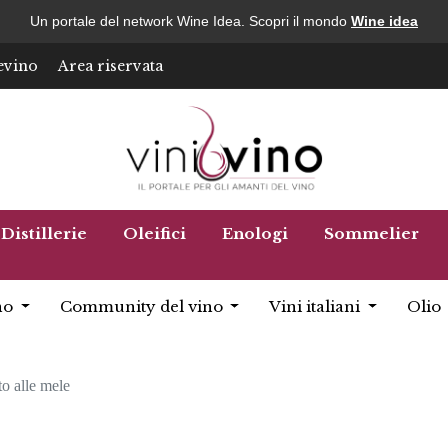
Un portale del network Wine Idea. Scopri il mondo
Wine idea
evino
Area riservata
Distillerie
Oleifici
Enologi
Sommelier
no
Community del vino
Vini italiani
Olio
to alle mele