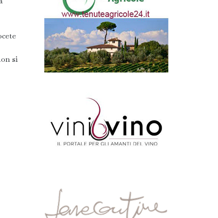
a
ocete
non si