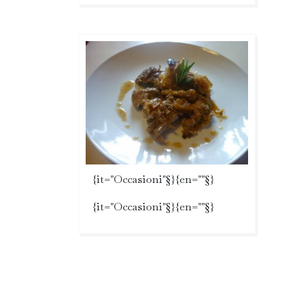
{it="Occasioni"§}{en=""§}
{it="Occasioni"§}{en=""§}