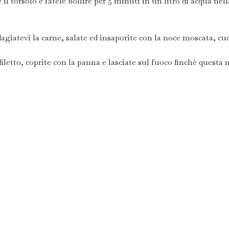
il torsolo e fatele bollire per 5 minuti in un litro di acqua nell
agiatevi la carne, salate ed insaporite con la noce moscata, cu
iletto, coprite con la panna e lasciate sul fuoco finchè questa 