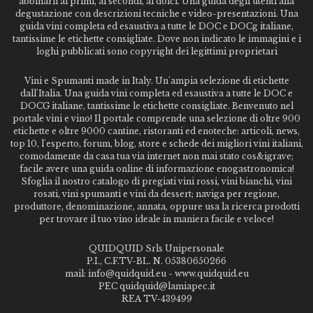
abbinarli ai primi, ai secondi, ai dolci. Una guida degli utenti alla
degustazione con descrizioni tecniche e video-presentazioni. Una
guida vini completa ed esaustiva a tutte le DOC e DOCg italiane,
tantissime le etichette consigliate. Dove non indicato le immagini e i
loghi pubblicati sono copyright dei legittimi proprietari
Vini e Spumanti made in Italy. Un'ampia selezione di etichette
dall'Italia. Una guida vini completa ed esaustiva a tutte le DOC e
DOCG italiane, tantissime le etichette consigliate. Benvenuto nel
portale vini e vino! Il portale comprende una selezione di oltre 900
etichette e oltre 9000 cantine, ristoranti ed enoteche: articoli, news,
top 10, l'esperto, forum, blog, store e schede dei migliori vini italiani,
comodamente da casa tua via internet non mai stato cos&igrave;
facile avere una guida online di informazione enogastronomica!
Sfoglia il nostro catalogo di pregiati vini rossi, vini bianchi, vini
rosati, vini spumanti e vini da dessert; naviga per regione,
produttore, denominazione, annata, oppure usa la ricerca prodotti
per trovare il tuo vino ideale in maniera facile e veloce!
QUIDQUID Srls Unipersonale
P.I., C.F.TV-BL. N. 05380650266
mail: info@quidquid.eu - www.quidquid.eu
PEC quidquid@lamiapec.it
REA TV-439499