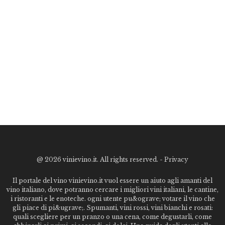
@
2026 vinievino.it. All rights reserved. -
Privacy
Il portale del vino vinievino.it vuol essere un aiuto agli amanti del
vino italiano, dove potranno cercare i migliori vini italiani, le cantine,
i ristoranti e le enoteche. ogni utente pu&ograve; votare il vino che
gli piace di pi&ugrave;. Spumanti, vini rossi, vini bianchi e rosati:
quali scegliere per un pranzo o una cena, come degustarli, come