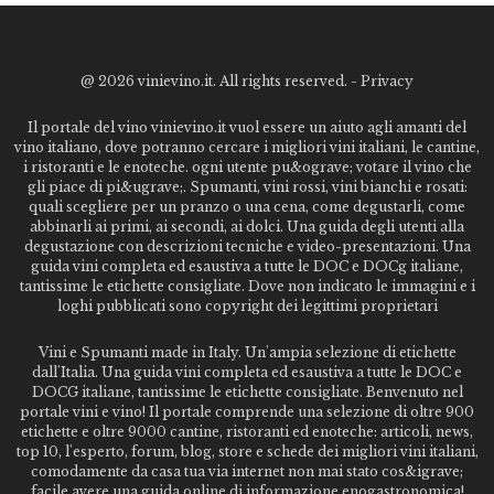
@
2026 vinievino.it. All rights reserved. -
Privacy
Il portale del vino vinievino.it vuol essere un aiuto agli amanti del
vino italiano, dove potranno cercare i migliori vini italiani, le cantine,
i ristoranti e le enoteche. ogni utente pu&ograve; votare il vino che
gli piace di pi&ugrave;. Spumanti, vini rossi, vini bianchi e rosati:
quali scegliere per un pranzo o una cena, come degustarli, come
abbinarli ai primi, ai secondi, ai dolci. Una guida degli utenti alla
degustazione con descrizioni tecniche e video-presentazioni. Una
guida vini completa ed esaustiva a tutte le DOC e DOCg italiane,
tantissime le etichette consigliate. Dove non indicato le immagini e i
loghi pubblicati sono copyright dei legittimi proprietari
Vini e Spumanti made in Italy. Un'ampia selezione di etichette
dall'Italia. Una guida vini completa ed esaustiva a tutte le DOC e
DOCG italiane, tantissime le etichette consigliate. Benvenuto nel
portale vini e vino! Il portale comprende una selezione di oltre 900
etichette e oltre 9000 cantine, ristoranti ed enoteche: articoli, news,
top 10, l'esperto, forum, blog, store e schede dei migliori vini italiani,
comodamente da casa tua via internet non mai stato cos&igrave;
facile avere una guida online di informazione enogastronomica!