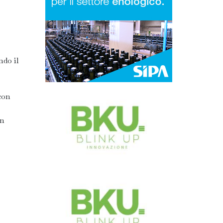
ndo il
con
in