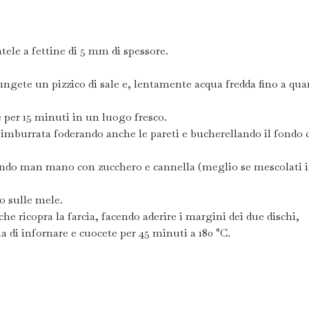
atele a fettine di 5 mm di spessore.
ungete un pizzico di sale e, lentamente acqua fredda fino a qua
e per 15 minuti in un luogo fresco.
a imburrata foderando anche le pareti e bucherellando il fondo 
zzando man mano con zucchero e cannella (meglio se mescolati 
lo sulle mele.
he ricopra la farcia, facendo aderire i margini dei due dischi,
a di infornare e cuocete per 45 minuti a 180 °C.