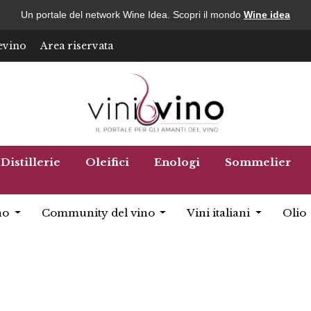
Un portale del network Wine Idea. Scopri il mondo
Wine idea
evino
Area riservata
Distillerie
Oleifici
Enologi
Sommelier
no
Community del vino
Vini italiani
Olio