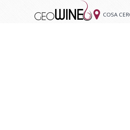

COSA CER