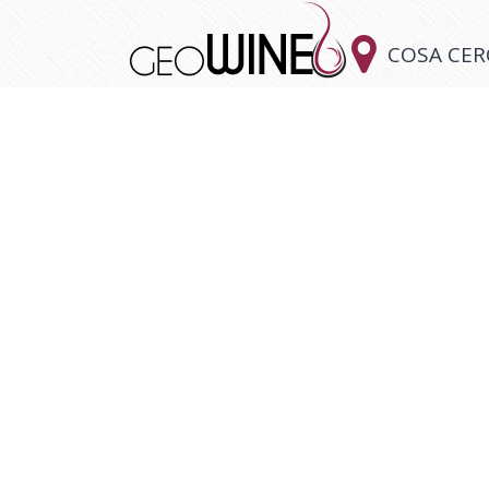

COSA CER