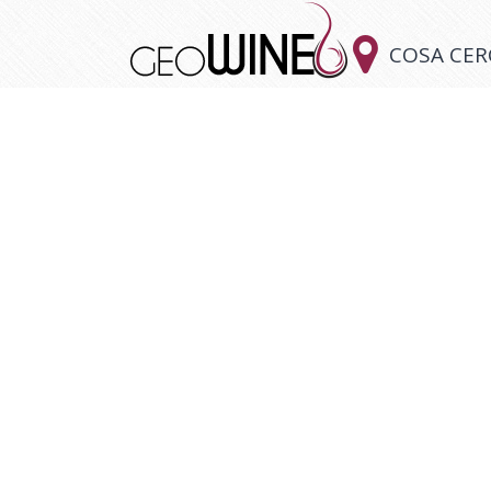

COSA CER