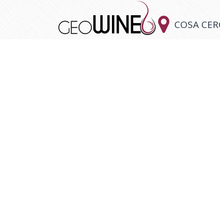

COSA CER