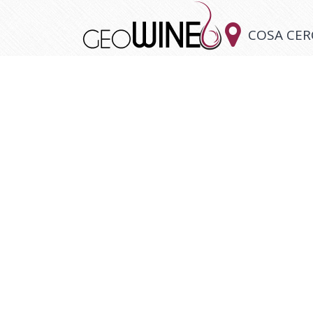

COSA CER