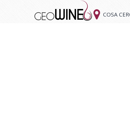

COSA CER