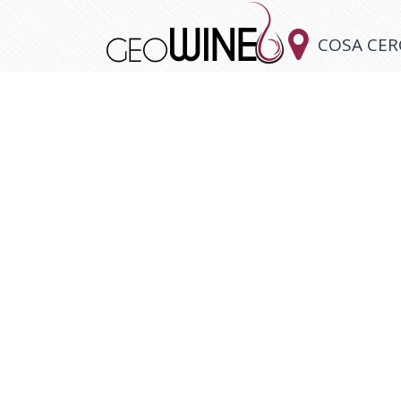

COSA CER