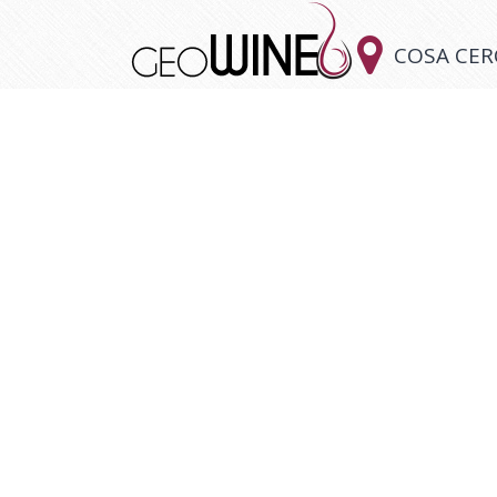

COSA CER