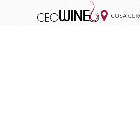

COSA CER