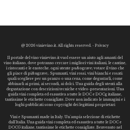
@
2026 vinievino.it. All rights reserved. -
Privacy
Il portale del vino vinievino.it vuol essere un aiuto agli amanti del
vino italiano, dove potranno cercare i migliori vini italiani, le cantine,
i ristoranti e le enoteche. ogni utente pu&ograve; votare il vino che
gli piace di pi&ugrave;. Spumanti, vini rossi, vini bianchi e rosati:
quali scegliere per un pranzo o una cena, come degustarli, come
abbinarli ai primi, ai secondi, ai dolci. Una guida degli utenti alla
degustazione con descrizioni tecniche e video-presentazioni. Una
guida vini completa ed esaustiva a tutte le DOC e DOCg italiane,
tantissime le etichette consigliate. Dove non indicato le immagini e i
loghi pubblicati sono copyright dei legittimi proprietari
Vini e Spumanti made in Italy. Un'ampia selezione di etichette
dall'Italia. Una guida vini completa ed esaustiva a tutte le DOC e
DOCG italiane, tantissime le etichette consigliate. Benvenuto nel