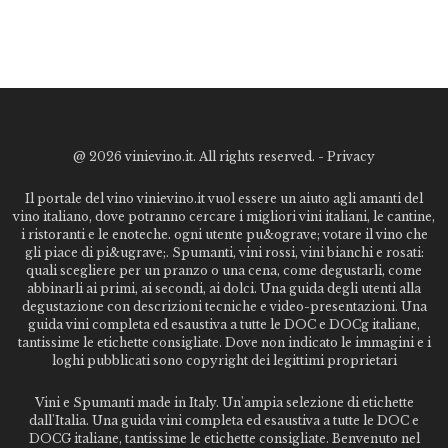
@
2026 vinievino.it. All rights reserved. -
Privacy
Il portale del vino vinievino.it vuol essere un aiuto agli amanti del
vino italiano, dove potranno cercare i migliori vini italiani, le cantine,
i ristoranti e le enoteche. ogni utente pu&ograve; votare il vino che
gli piace di pi&ugrave;. Spumanti, vini rossi, vini bianchi e rosati:
quali scegliere per un pranzo o una cena, come degustarli, come
abbinarli ai primi, ai secondi, ai dolci. Una guida degli utenti alla
degustazione con descrizioni tecniche e video-presentazioni. Una
guida vini completa ed esaustiva a tutte le DOC e DOCg italiane,
tantissime le etichette consigliate. Dove non indicato le immagini e i
loghi pubblicati sono copyright dei legittimi proprietari
Vini e Spumanti made in Italy. Un'ampia selezione di etichette
dall'Italia. Una guida vini completa ed esaustiva a tutte le DOC e
DOCG italiane, tantissime le etichette consigliate. Benvenuto nel