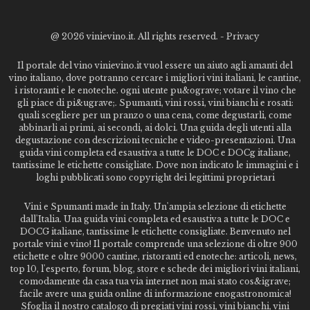
@
2026 vinievino.it. All rights reserved. -
Privacy
Il portale del vino vinievino.it vuol essere un aiuto agli amanti del
vino italiano, dove potranno cercare i migliori vini italiani, le cantine,
i ristoranti e le enoteche. ogni utente pu&ograve; votare il vino che
gli piace di pi&ugrave;. Spumanti, vini rossi, vini bianchi e rosati:
quali scegliere per un pranzo o una cena, come degustarli, come
abbinarli ai primi, ai secondi, ai dolci. Una guida degli utenti alla
degustazione con descrizioni tecniche e video-presentazioni. Una
guida vini completa ed esaustiva a tutte le DOC e DOCg italiane,
tantissime le etichette consigliate. Dove non indicato le immagini e i
loghi pubblicati sono copyright dei legittimi proprietari
Vini e Spumanti made in Italy. Un'ampia selezione di etichette
dall'Italia. Una guida vini completa ed esaustiva a tutte le DOC e
DOCG italiane, tantissime le etichette consigliate. Benvenuto nel
portale vini e vino! Il portale comprende una selezione di oltre 900
etichette e oltre 9000 cantine, ristoranti ed enoteche: articoli, news,
top 10, l'esperto, forum, blog, store e schede dei migliori vini italiani,
comodamente da casa tua via internet non mai stato cos&igrave;
facile avere una guida online di informazione enogastronomica!
Sfoglia il nostro catalogo di pregiati vini rossi, vini bianchi, vini