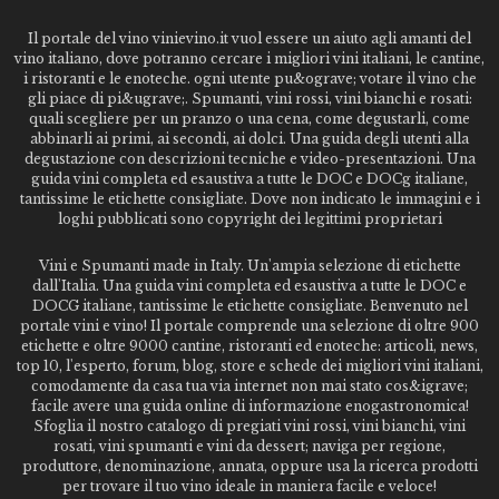
Il portale del vino vinievino.it vuol essere un aiuto agli amanti del
vino italiano, dove potranno cercare i migliori vini italiani, le cantine,
i ristoranti e le enoteche. ogni utente pu&ograve; votare il vino che
gli piace di pi&ugrave;. Spumanti, vini rossi, vini bianchi e rosati:
quali scegliere per un pranzo o una cena, come degustarli, come
abbinarli ai primi, ai secondi, ai dolci. Una guida degli utenti alla
degustazione con descrizioni tecniche e video-presentazioni. Una
guida vini completa ed esaustiva a tutte le DOC e DOCg italiane,
tantissime le etichette consigliate. Dove non indicato le immagini e i
loghi pubblicati sono copyright dei legittimi proprietari
Vini e Spumanti made in Italy. Un'ampia selezione di etichette
dall'Italia. Una guida vini completa ed esaustiva a tutte le DOC e
DOCG italiane, tantissime le etichette consigliate. Benvenuto nel
portale vini e vino! Il portale comprende una selezione di oltre 900
etichette e oltre 9000 cantine, ristoranti ed enoteche: articoli, news,
top 10, l'esperto, forum, blog, store e schede dei migliori vini italiani,
comodamente da casa tua via internet non mai stato cos&igrave;
facile avere una guida online di informazione enogastronomica!
Sfoglia il nostro catalogo di pregiati vini rossi, vini bianchi, vini
rosati, vini spumanti e vini da dessert; naviga per regione,
produttore, denominazione, annata, oppure usa la ricerca prodotti
per trovare il tuo vino ideale in maniera facile e veloce!