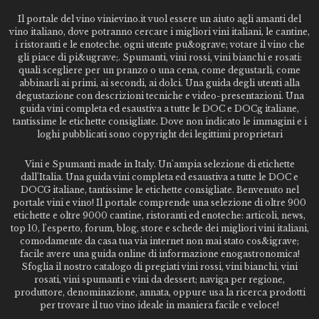
Il portale del vino vinievino.it vuol essere un aiuto agli amanti del
vino italiano, dove potranno cercare i migliori vini italiani, le cantine,
i ristoranti e le enoteche. ogni utente pu&ograve; votare il vino che
gli piace di pi&ugrave;. Spumanti, vini rossi, vini bianchi e rosati:
quali scegliere per un pranzo o una cena, come degustarli, come
abbinarli ai primi, ai secondi, ai dolci. Una guida degli utenti alla
degustazione con descrizioni tecniche e video-presentazioni. Una
guida vini completa ed esaustiva a tutte le DOC e DOCg italiane,
tantissime le etichette consigliate. Dove non indicato le immagini e i
loghi pubblicati sono copyright dei legittimi proprietari
Vini e Spumanti made in Italy. Un'ampia selezione di etichette
dall'Italia. Una guida vini completa ed esaustiva a tutte le DOC e
DOCG italiane, tantissime le etichette consigliate. Benvenuto nel
portale vini e vino! Il portale comprende una selezione di oltre 900
etichette e oltre 9000 cantine, ristoranti ed enoteche: articoli, news,
top 10, l'esperto, forum, blog, store e schede dei migliori vini italiani,
comodamente da casa tua via internet non mai stato cos&igrave;
facile avere una guida online di informazione enogastronomica!
Sfoglia il nostro catalogo di pregiati vini rossi, vini bianchi, vini
rosati, vini spumanti e vini da dessert; naviga per regione,
produttore, denominazione, annata, oppure usa la ricerca prodotti
per trovare il tuo vino ideale in maniera facile e veloce!