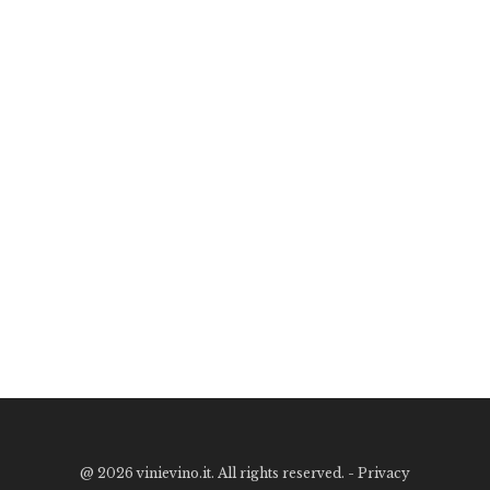
@
2026 vinievino.it. All rights reserved. -
Privacy