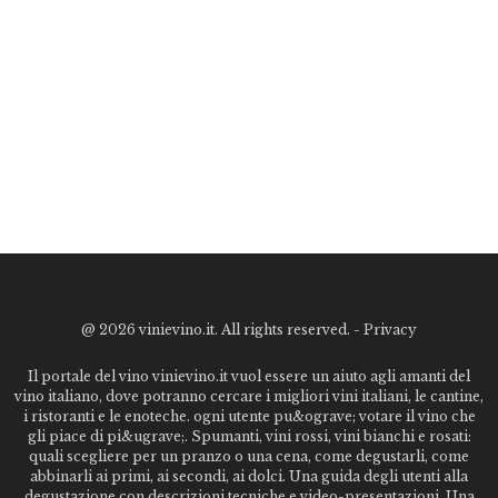
@
2026 vinievino.it. All rights reserved. -
Privacy
Il portale del vino vinievino.it vuol essere un aiuto agli amanti del
vino italiano, dove potranno cercare i migliori vini italiani, le cantine,
i ristoranti e le enoteche. ogni utente pu&ograve; votare il vino che
gli piace di pi&ugrave;. Spumanti, vini rossi, vini bianchi e rosati:
quali scegliere per un pranzo o una cena, come degustarli, come
abbinarli ai primi, ai secondi, ai dolci. Una guida degli utenti alla
degustazione con descrizioni tecniche e video-presentazioni. Una