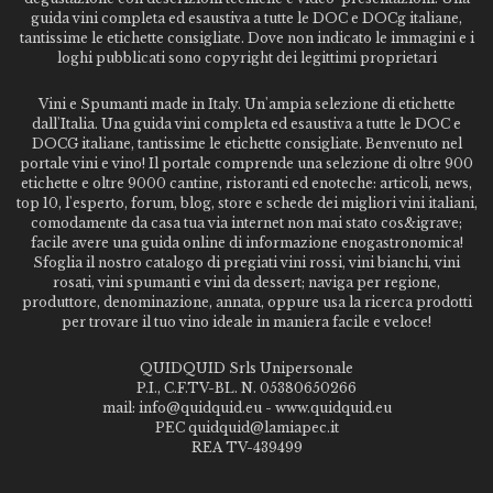
guida vini completa ed esaustiva a tutte le DOC e DOCg italiane,
tantissime le etichette consigliate. Dove non indicato le immagini e i
loghi pubblicati sono copyright dei legittimi proprietari
Vini e Spumanti made in Italy. Un'ampia selezione di etichette
dall'Italia. Una guida vini completa ed esaustiva a tutte le DOC e
DOCG italiane, tantissime le etichette consigliate. Benvenuto nel
portale vini e vino! Il portale comprende una selezione di oltre 900
etichette e oltre 9000 cantine, ristoranti ed enoteche: articoli, news,
top 10, l'esperto, forum, blog, store e schede dei migliori vini italiani,
comodamente da casa tua via internet non mai stato cos&igrave;
facile avere una guida online di informazione enogastronomica!
Sfoglia il nostro catalogo di pregiati vini rossi, vini bianchi, vini
rosati, vini spumanti e vini da dessert; naviga per regione,
produttore, denominazione, annata, oppure usa la ricerca prodotti
per trovare il tuo vino ideale in maniera facile e veloce!
QUIDQUID Srls Unipersonale
P.I., C.F.TV-BL. N. 05380650266
mail: info@quidquid.eu - www.quidquid.eu
PEC quidquid@lamiapec.it
REA TV-439499